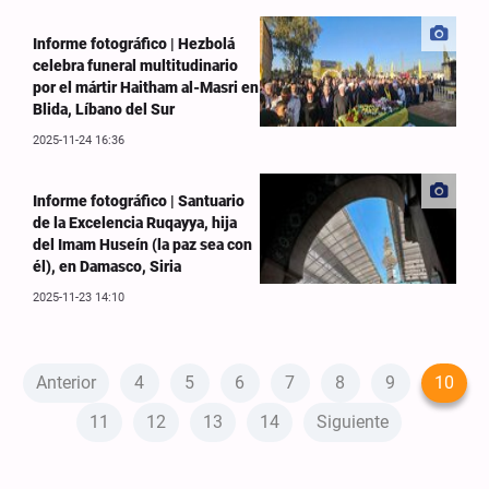
Informe fotográfico | Hezbolá
celebra funeral multitudinario
por el mártir Haitham al-Masri en
Blida, Líbano del Sur
2025-11-24 16:36
Informe fotográfico | Santuario
de la Excelencia Ruqayya, hija
del Imam Huseín (la paz sea con
él), en Damasco, Siria
2025-11-23 14:10
Anterior
4
5
6
7
8
9
10
11
12
13
14
Siguiente