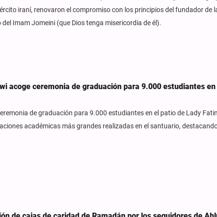
cito iraní, renovaron el compromiso con los principios del fundador de l
 del Imam Jomeini (que Dios tenga misericordia de él).
lawi acoge ceremonia de graduación para 9.000 estudiantes en 
ceremonia de graduación para 9.000 estudiantes en el patio de Lady Fati
ebraciones académicas más grandes realizadas en el santuario, destacand
ión de cajas de caridad de Ramadán por los seguidores de Ahl