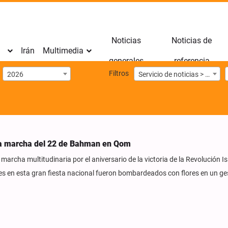
Noticias
Noticias de
Irán
Multimedia
generales
referencia
Filtros
2026
Servicio de noticias > Imágenes
 la marcha del 22 de Bahman en Qom
archa multitudinaria por el aniversario de la victoria de la Revolución I
tes en esta gran fiesta nacional fueron bombardeados con flores en un ge