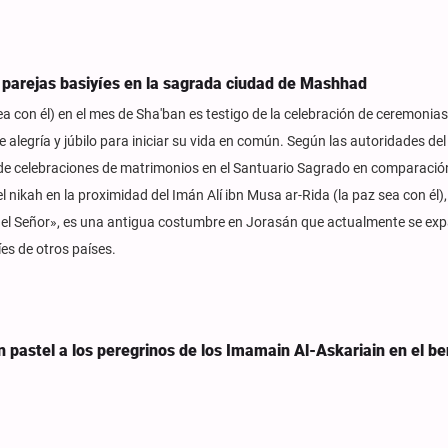
3 parejas basiyíes en la sagrada ciudad de Mashhad
ea con él) en el mes de Sha'ban es testigo de la celebración de ceremonia
 alegría y júbilo para iniciar su vida en común. Según las autoridades del
d de celebraciones de matrimonios en el Santuario Sagrado en comparació
el nikah en la proximidad del Imán Alí ibn Musa ar-Rida (la paz sea con él)
 del Señor», es una antigua costumbre en Jorasán que actualmente se ex
íes de otros países.
an pastel a los peregrinos de los Imamain Al-Askariain en el be