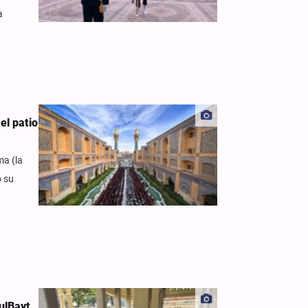
a
el patio
ma (la
o su
ulBayt