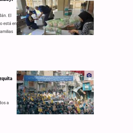
dán. El
o está en
familias
zquita
dos a