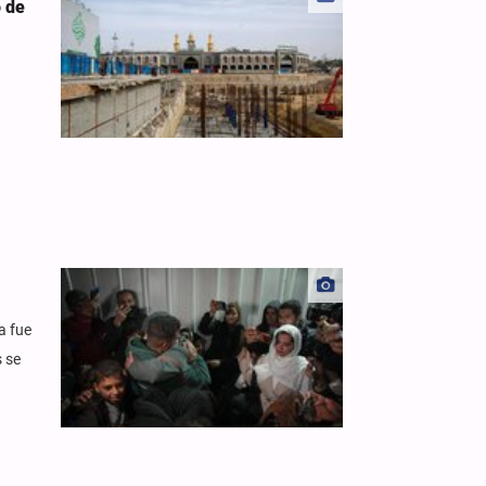
o de
a fue
 se