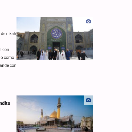
s de nikah
n con
, o como
pande con
ndito