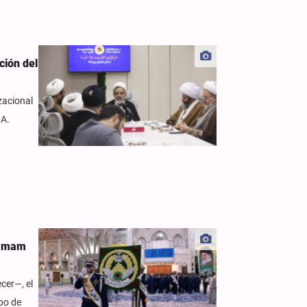
ción del
zacional
NA.
l Imam
cer—, el
po de