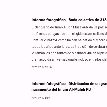
Informe fotográfico | Boda colectiva de 31
El Santuario del Imán Alí ibn Musa ar-Rida (la paz s
de jóvenes parejas que han elegido este mes lleno de
Santuario Razaví, este Sha'ban ha batido el récor
todos los años anteriores. La tradición de celebrar 
lo llaman los habitantes de Mashhad «nikah al pie
gran acogida a nivel nacional e incluso entre los shi
2026-02-07 23:56
Informe fotográfico | Distribución de un gr
nacimiento del Imam Al-Mahdi PB
2026-02-07 01:44