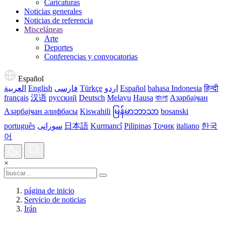
Caricaturas
Noticias generales
Noticias de referencia
Misceláneas
Arte
Deportes
Conferencias y convocatorias
Español
العربية
English
فارسی
Türkçe
اردو
Español
bahasa Indonesia
हिन्दी
français
汉语
русский
Deutsch
Melayu
Hausa
বাংলা
Азәрбајҹан
Азәрбајҹан әлифбасы
Kiswahili
မြန်မာဘာသာ
bosanski
português
سورانی
日本語
Kurmancî
Pilipinas
Тоҷик
italiano
한국
어
×
página de inicio
Servicio de noticias
Irán