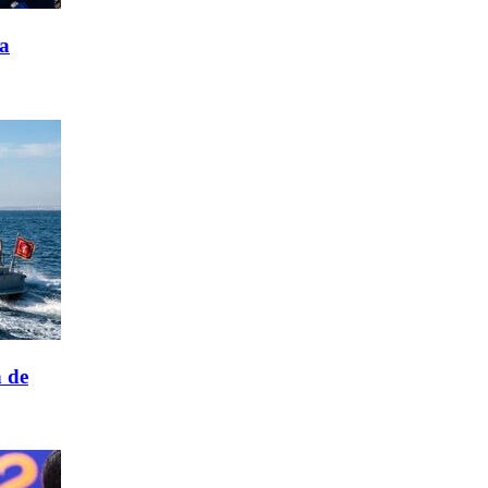
ía
n de