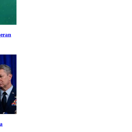
peran
ía