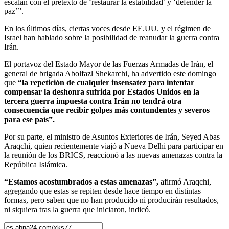
escalan con el pretexto de ‘restaurar la estabilidad’ y ‘defender la
paz’”.
En los últimos días, ciertas voces desde EE.UU. y el régimen de
Israel han hablado sobre la posibilidad de reanudar la guerra contra
Irán.
El portavoz del Estado Mayor de las Fuerzas Armadas de Irán, el
general de brigada Abolfazl Shekarchi, ha advertido este domingo
que
“la repetición de cualquier insensatez para intentar
compensar la deshonra sufrida por Estados Unidos en la
tercera guerra impuesta contra Irán no tendrá otra
consecuencia que recibir golpes más contundentes y severos
para ese país”.
Por su parte, el ministro de Asuntos Exteriores de Irán, Seyed Abas
Araqchi, quien recientemente viajó a Nueva Delhi para participar en
la reunión de los BRICS, reaccionó a las nuevas amenazas contra la
República Islámica.
“Estamos acostumbrados a estas amenazas”,
afirmó Araqchi,
agregando que estas se repiten desde hace tiempo en distintas
formas, pero saben que no han producido ni producirán resultados,
ni siquiera tras la guerra que iniciaron, indicó.