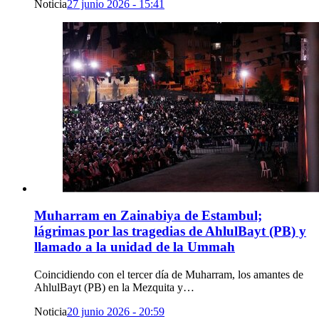
Noticia
27 junio 2026 - 15:41
Muharram en Zainabiya de Estambul;
lágrimas por las tragedias de AhlulBayt (PB) y
llamado a la unidad de la Ummah
Coincidiendo con el tercer día de Muharram, los amantes de
AhlulBayt (PB) en la Mezquita y…
Noticia
20 junio 2026 - 20:59