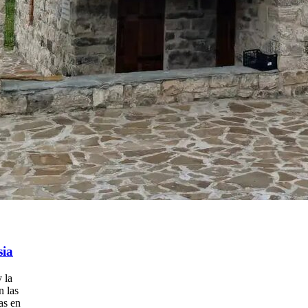
sia
 la
n las
as en