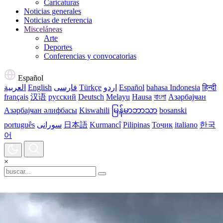
Caricaturas
Noticias generales
Noticias de referencia
Misceláneas
Arte
Deportes
Conferencias y convocatorias
Español
العربية
English
فارسی
Türkçe
اردو
Español
bahasa Indonesia
हिन्दी
français
汉语
русский
Deutsch
Melayu
Hausa
বাংলা
Азәрбајҹан
Азәрбајҹан әлифбасы
Kiswahili
မြန်မာဘာသာ
bosanski
português
سورانی
日本語
Kurmancî
Pilipinas
Тоҷик
italiano
한국
어
×