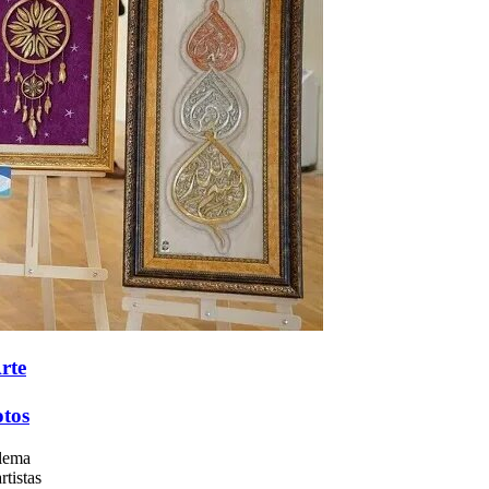
rte
otos
 lema
rtistas