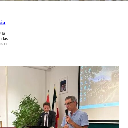
sia
 la
n las
as en