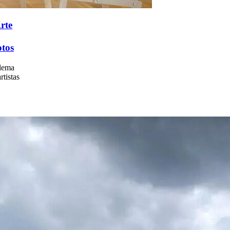
rte
otos
 lema
rtistas