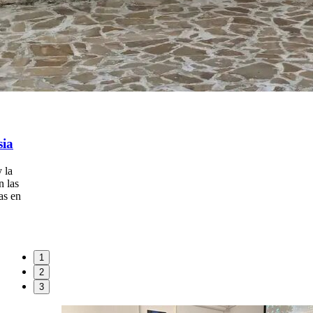
sia
 la
n las
as en
1
2
3