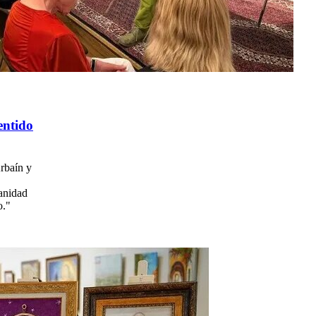
entido
Arbaín y
manidad
o."