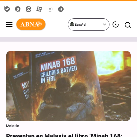
Español
Malasia
Presentan en Malasia el libro ‘Minab 168: