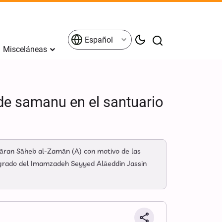
Español
Misceláneas
de samanu en el santuario
āran Sāheb al-Zamān (A) con motivo de las
sagrado del Imamzadeh Seyyed Alāeddin Jassin