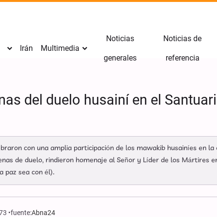
Noticias
Noticias de
Irán
Multimedia
generales
referencia
nas del duelo husainí en el Santua
raron con una amplia participación de los mawakib husainíes en la c
as de duelo, rindieron homenaje al Señor y Líder de los Mártires en
 paz sea con él).
973
fuente:
Abna24