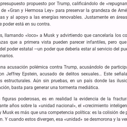
 presupuesto propuesto por Trump, calificándolo de «repugnan
 de «Gran y Hermosa Ley» para preservar la grandeza de Amér
pias y al apoyo a las energías renovables. Justamente en área
e poder está en su contra.
as, llamando «loco» a Musk y advirtiendo que cancelaría los co
s que a primera vista pueden parecer infantiles, pero que
l poder estatal —un poder que debería estar al servicio del pu
narios.
una acusación polémica contra Trump, acusándolo de participa
n Jeffrey Epstein, acusado de delitos sexuales… Este señal
s estructurales. Aún sin pruebas, en un país donde las ilusi
gación, basta para generar una tormenta mediática.
figuras poderosas, es en realidad la evidencia de la fractur
te años sobre la «unidad nacional», el «crecimiento inteligent
 y Musk es más que una competencia política: es la colisión de
en. Y cuando estos divergen, esa «unidad» se desmorona y la ve