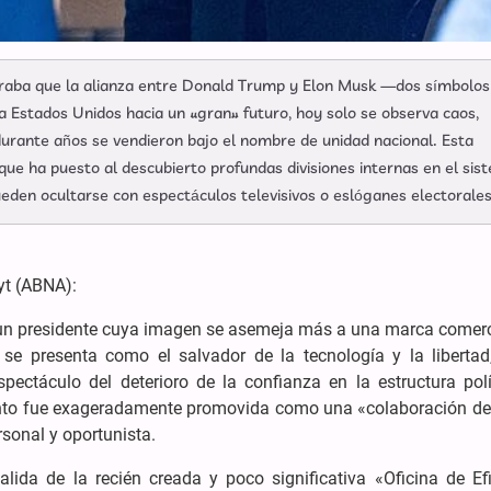
eraba que la alianza entre Donald Trump y Elon Musk —dos símbolos
 Estados Unidos hacia un «gran» futuro, hoy solo se observa caos,
durante años se vendieron bajo el nombre de unidad nacional. Esta
que ha puesto al descubierto profundas divisiones internas en el sis
ueden ocultarse con espectáculos televisivos o eslóganes electorales
yt (ABNA):
un presidente cuya imagen se asemeja más a una marca comerc
 se presenta como el salvador de la tecnología y la libertad
spectáculo del deterioro de la confianza en la estructura polí
nto fue exageradamente promovida como una «colaboración de
rsonal y oportunista.
ida de la recién creada y poco significativa «Oficina de Efi