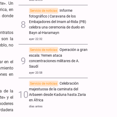
te». Un
ica, en
Informe
Servicio de noticias
s donde
fotográfico | Caravana de los
Embajadores del Imam al-Rida (PB)
celebra una ceremonia de duelo en
ntratos
Bayn al-Haramayn
 son la
ayer 22:32
eblo, no
Operación a gran
Servicio de noticias
escala: Yemen ataca
concentraciones militares de A.
r en el
Saudí
amiento
ayer 20:58
ones en
Celebración
Servicio de noticias
majestuosa de la caminata del
a de la
Arbaeen desde Kaduna hasta Zaria
e» y el
en África
 poderes
días antes
rdadera