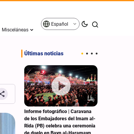
Español
Misceláneas
Últimas noticias
ela del
Informe fotográfico | Caravana
Hezbolá: El g
e rinden
de los Embajadores del Imam al-
debe detener 
Rida (PB) celebra una ceremonia
las concesione
de duelo en Bayn al-Haramayn