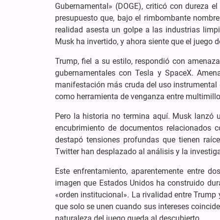
Gubernamental» (DOGE), criticó con dureza el
presupuesto que, bajo el rimbombante nombre
realidad asesta un golpe a las industrias lim
Musk ha invertido, y ahora siente que el juego d
Trump, fiel a su estilo, respondió con amenaz
gubernamentales con Tesla y SpaceX. Amenaza
manifestación más cruda del uso instrumental de
como herramienta de venganza entre multimillo
Pero la historia no termina aquí. Musk lanzó 
encubrimiento de documentos relacionados co
destapó tensiones profundas que tienen raíce
Twitter han desplazado al análisis y la investi
Este enfrentamiento, aparentemente entre dos 
imagen que Estados Unidos ha construido duran
«orden institucional». La rivalidad entre Trump
que solo se unen cuando sus intereses coincid
naturaleza del juego queda al descubierto.