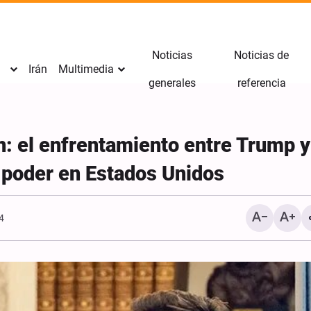
Noticias
Noticias de
Irán
Multimedia
generales
referencia
: el enfrentamiento entre Trump y
l poder en Estados Unidos
4
Los seguidores de la escu
Imam Huséin (P) jamás s
ante los opresores: Sheij
Zakzaky