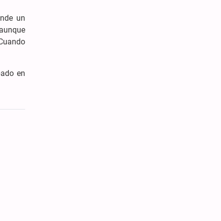
ende un
 aunque
. Cuando
pado en