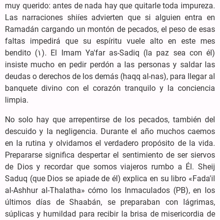
muy querido: antes de nada hay que quitarle toda impureza.
Las narraciones shiíes advierten que si alguien entra en
Ramadán cargando un montón de pecados, el peso de esas
faltas impedirá que su espíritu vuele alto en este mes
bendito (۱). El Imam Ya'far as-Sadiq (la paz sea con él)
insiste mucho en pedir perdón a las personas y saldar las
deudas o derechos de los demás (haqq al-nas), para llegar al
banquete divino con el corazón tranquilo y la conciencia
limpia.
No solo hay que arrepentirse de los pecados, también del
descuido y la negligencia. Durante el año muchos caemos
en la rutina y olvidamos el verdadero propósito de la vida.
Prepararse significa despertar el sentimiento de ser siervos
de Dios y recordar que somos viajeros rumbo a Él. Sheij
Saduq (que Dios se apiade de él) explica en su libro «Fada'il
al-Ashhur al-Thalatha» cómo los Inmaculados (PB), en los
últimos días de Shaabán, se preparaban con lágrimas,
súplicas y humildad para recibir la brisa de misericordia de