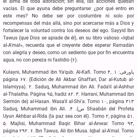
el alma de toda adoración; sin ella, las acciones quedan
vacías. El que ayuna debe preguntarse: ¿por qué entro en
este mes? No debe ser por costumbre ni solo por
recompensas del más allá, sino por acercarse más a Dios y
fortalecer la voluntad contra los deseos del ego. Sayyid Ibn
Tawus (que Dios se apiade de él), en su libro valioso «Iqbal
al-A'mal», recuerda que el creyente debe esperar Ramadán
con alegría y deseo, como un sediento que por fin encuentra
agua, no con pereza ni fastidio (۶).
پاورقی: ۱. Kulayni, Muhammad ibn Ya'qub. Al-Kafi. Tomo ۴,
página ۶۷. (Edición de Ali Akbar Ghaffari, Dar al-Kutub al-
Islamiyya). ۲. Saduq, Muhammad ibn Ali. Fada'il al-Ashhur
al-Thalatha. Página ۹۵, hadiz ۸۲. ۳. Harrani, Muhammad ibn
al-Hasan. Wasa'il al-Shi'a. Tomo ۱۰, página ۳۱۳ (Sermón de
Shaabán del Profeta ص). ۴. Saduq, Muhammad ibn Ali.
Uyun Akhbar al-Rida (la paz sea con él). Tomo ۲, página ۵۱.
۵. Majlisi, Muhammad Baqir. Bihar al-Anwar. Tomo ۹۳,
página ۲۹۲. ۶. Ibn Tawus, Ali ibn Musa. Iqbal al-A'mal. Tomo