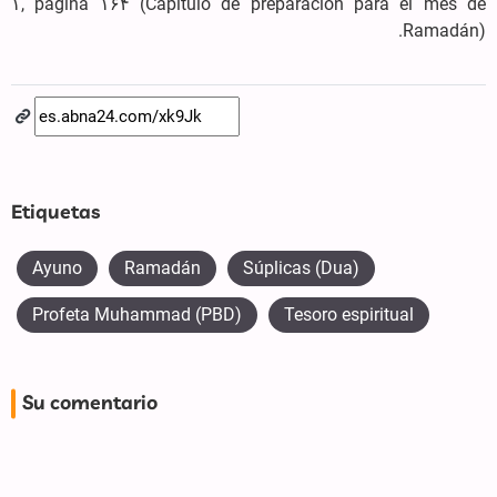
۱, página ۱۶۴ (Capítulo de preparación para el mes de
Ramadán).
Etiquetas
Ayuno
Ramadán
Súplicas (Dua)
Profeta Muhammad (PBD)
Tesoro espiritual
Su comentario