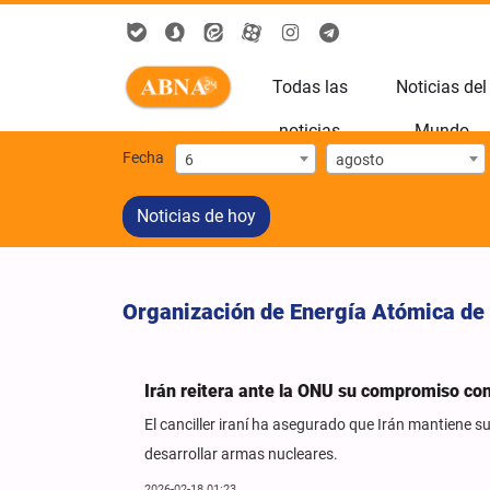
Todas las
Noticias del
noticias
Mundo
Fecha
6
agosto
Noticias de hoy
Organización de Energía Atómica de 
Irán reitera ante la ONU su compromiso con
El canciller iraní ha asegurado que Irán mantiene s
desarrollar armas nucleares.
2026-02-18 01:23