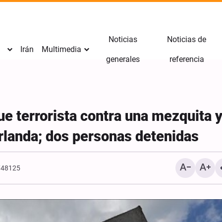
Noticias
Noticias de
Irán
Multimedia
generales
referencia
ue terrorista contra una mezquita 
rlanda; dos personas detenidas
1748125
Los seguidores de la escu
Imam Huséin (P) jamás s
ante los opresores: Sheij
Zakzaky