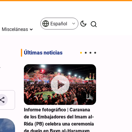
Español
Misceláneas
Últimas noticias
y
ela del
Informe fotográfico | Caravana
Hezbolá: El g
e rinden
de los Embajadores del Imam al-
debe detener 
Rida (PB) celebra una ceremonia
las concesione
de duelo en Bayn al-Haramayn