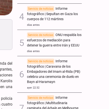
Informe
Servicio de noticias
fotográfico | Sepultan en Gaza los
cuerpos de 112 mártires
días antes
ONU respalda los
Servicio de noticias
esfuerzos de mediación para
detener la guerra entre Irán y EEUU
días antes
Informe
Servicio de noticias
anda del
fotográfico | Caravana de los
grantes,
Embajadores del Imam al-Rida (PB)
aciones
celebra una ceremonia de duelo en
Karolis
Bayn al-Haramayn
 en una
ayer 22:32
Informe
 policía
Servicio de noticias
fotográfico | Multitudinaria
a cuatro
caminata del Arbaín en Melbourne,