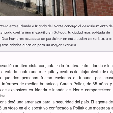
ntera entre Irlanda e Irlanda del Norte condujo al descubrimiento de
 atentado contra una mezquita en Galway, la ciudad más poblada de
. Dos hombres acusados de participar en esta acción terrorista, tras
 y trasladados a prisión para un mayor examen.
ración antiterrorista conjunta en la frontera entre Irlanda e Irl
e atentado contra una mezquita y centros de alojamiento de mi
 a que dos personas fueran enviadas al tribunal por acus
n informes de medios británicos, Gareth Pollak, de 35 años, y 
 de explosivos en Irlanda e Irlanda del Norte, comparecieron
oise.
 consideró una amenaza para la seguridad del país. El agente de
ó un video en el dispositivo confiscado a Pollak que mostraba 