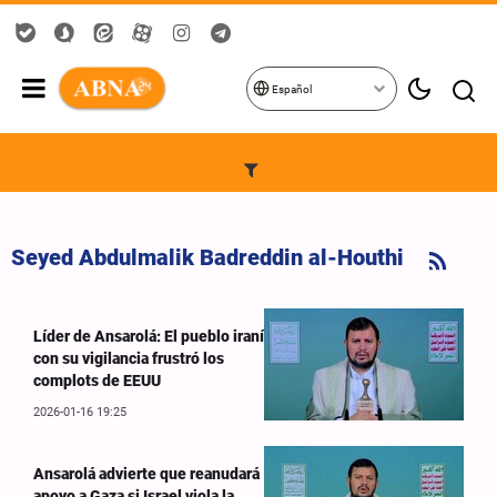
Español
Seyed Abdulmalik Badreddin al-Houthi
Líder de Ansarolá: El pueblo iraní
con su vigilancia frustró los
complots de EEUU
2026-01-16 19:25
Ansarolá advierte que reanudará
apoyo a Gaza si Israel viola la