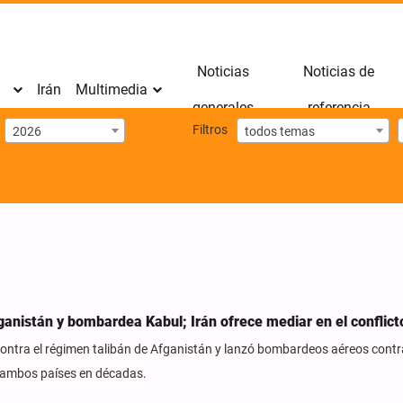
Noticias
Noticias de
Irán
Multimedia
generales
referencia
Filtros
2026
todos temas
ganistán y bombardea Kabul; Irán ofrece mediar en el conflict
 contra el régimen talibán de Afganistán y lanzó bombardeos aéreos contr
e ambos países en décadas.