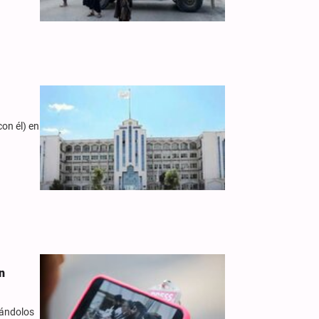
on él) en
n
cándolos