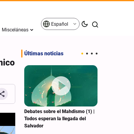
Español
Misceláneas
Últimas noticias
mico
cia
Debates sobre el Mahdismo (1) |
Revelado: Ejé
s
Todos esperan la llegada del
una vía para s
l sureste
Salvador
con Irán