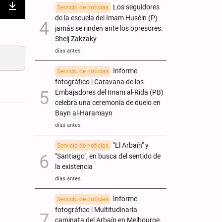
Los seguidores
Servicio de noticias
nter
Download
de la escuela del Imam Huséin (P)
jamás se rinden ante los opresores:
ullscreen
Sheij Zakzaky
días antes
Informe
Servicio de noticias
fotográfico | Caravana de los
Embajadores del Imam al-Rida (PB)
celebra una ceremonia de duelo en
Bayn al-Haramayn
días antes
"El Arbaín" y
Servicio de noticias
"Santiago", en busca del sentido de
la existencia
días antes
Informe
Servicio de noticias
fotográfico | Multitudinaria
caminata del Arbaín en Melbourne,