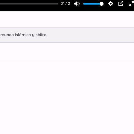
01:12
Mute
Settings
PIP
E
f
 mundo islámico y shiíta