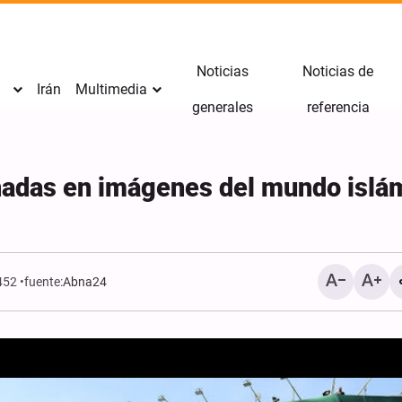
Noticias
Noticias de
Irán
Multimedia
generales
referencia
onadas en imágenes del mundo islá
452
fuente:
Abna24
El Ministerio de Inteligen
detiene a 21 mercenario
vinculados al Mosad en e
de Irán