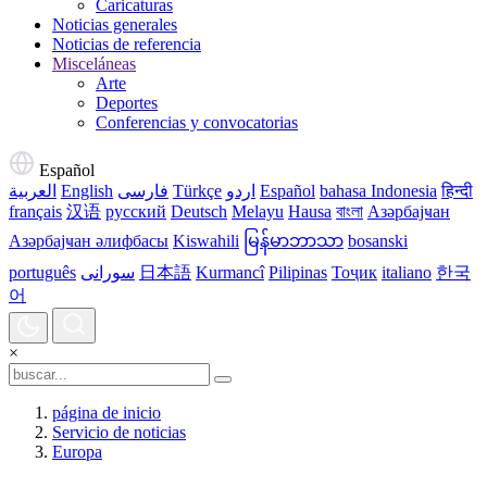
Caricaturas
Noticias generales
Noticias de referencia
Misceláneas
Arte
Deportes
Conferencias y convocatorias
Español
العربية
English
فارسی
Türkçe
اردو
Español
bahasa Indonesia
हिन्दी
français
汉语
русский
Deutsch
Melayu
Hausa
বাংলা
Азәрбајҹан
Азәрбајҹан әлифбасы
Kiswahili
မြန်မာဘာသာ
bosanski
português
سورانی
日本語
Kurmancî
Pilipinas
Тоҷик
italiano
한국
어
×
página de inicio
Servicio de noticias
Europa