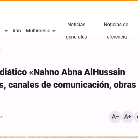
Noticias
Noticias de
Irán
Multimedia
generales
referencia
o
ediático «Nahno Abna AlHussain
s, canales de comunicación, obras
Los seguidores de la escuela del
Informe fotográfico | Ca
34
Imam Huséin (P) jamás se rinden
de los Embajadores del 
ante los opresores: Sheij
Rida (PB) celebra una c
Zakzaky
de duelo en Bayn al-Har