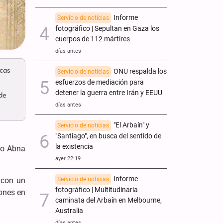
Informe
Servicio de noticias
fotográfico | Sepultan en Gaza los
cuerpos de 112 mártires
días antes
icas
ONU respalda los
Servicio de noticias
esfuerzos de mediación para
detener la guerra entre Irán y EEUU
 de
días antes
"El Arbaín" y
Servicio de noticias
"Santiago", en busca del sentido de
la existencia
no Abna
ayer 22:19
Informe
Servicio de noticias
n con un
fotográfico | Multitudinaria
iones en
caminata del Arbaín en Melbourne,
Australia
días antes