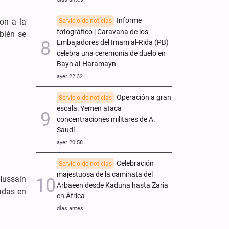
Informe
on a la
Servicio de noticias
fotográfico | Caravana de los
mbién se
Embajadores del Imam al-Rida (PB)
celebra una ceremonia de duelo en
Bayn al-Haramayn
ayer 22:32
Operación a gran
Servicio de noticias
escala: Yemen ataca
concentraciones militares de A.
Saudí
ayer 20:58
Celebración
Servicio de noticias
majestuosa de la caminata del
Hussain
Arbaeen desde Kaduna hasta Zaria
radas en
en África
días antes