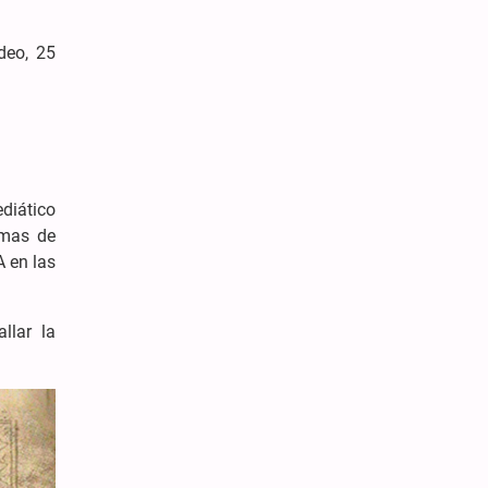
deo, 25
diático
rmas de
A en las
llar la