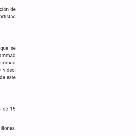
ación de
rtistas
 que se
ohammad
Mohammad
 vídeo,
de este
o de 15
llones,