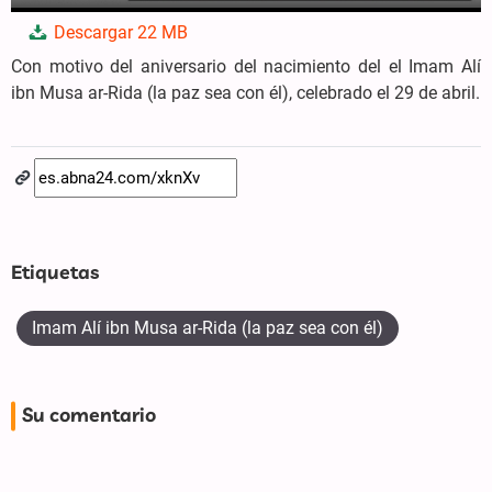
Play
Mute
Settings
PIP
Enter
Dow
Descargar
22 MB
fullscree
Con motivo del aniversario del nacimiento del el Imam Alí
ibn Musa ar-Rida (la paz sea con él), celebrado el 29 de abril.
Etiquetas
Imam Alí ibn Musa ar-Rida (la paz sea con él)
Su comentario