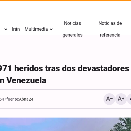
Noticias
Noticias de
Irán
Multimedia
generales
referencia
71 heridos tras dos devastadores
on Venezuela
354
fuente:
Abna24
Los seguidores de la escu
Imam Huséin (P) jamás s
ante los opresores: Sheij
Zakzaky