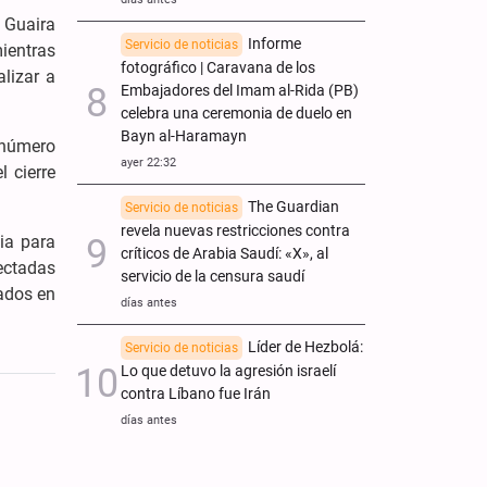
 Guaira
Informe
Servicio de noticias
ientras
fotográfico | Caravana de los
lizar a
Embajadores del Imam al-Rida (PB)
celebra una ceremonia de duelo en
Bayn al-Haramayn
 número
ayer 22:32
 cierre
The Guardian
Servicio de noticias
revela nuevas restricciones contra
cia para
críticos de Arabia Saudí: «X», al
ectadas
servicio de la censura saudí
rados en
días antes
Líder de Hezbolá:
Servicio de noticias
Lo que detuvo la agresión israelí
contra Líbano fue Irán
días antes