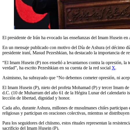
El presidente de Irán ha evocado las enseñanzas del Imam Husein en As
En un mensaje publicado con motivo del Día de Ashura (el décimo día
presidente iraní, Masud Pezeshkian, ha destacado la importancia de resis
“El Imam Husein (P) nos enseñó a levantarnos contra la opresión, la t
verdad”, ha escrito Pezeshkian en su cuenta de la red social
X
.
Asimismo, ha subrayado que “No debemos cometer opresión, ni aceptar
El Imam Husein (P), nieto del profeta Mohamad (P) y tercer Imam de lo
d.C. (10 de Muharram del año 61 de la Hégira Lunar del calendario islá
lección de libertad, dignidad y honor.
Cada año, durante Ashura, millones de musulmanes chiíes participan en
religiosas y participan en oraciones colectivas, mientras se distribuyen
Para los seguidores del chiismo, estos rituales representan la resistenci
sacrificio del Imam Husein (P).