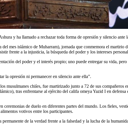
hura y ha llamado a rechazar toda forma de opresión y silencio ante la 
 del mes islámico de Muharram), jornada que conmemora el martirio de
tir frente a la injusticia, la búsqueda del poder y los intereses personal
entación del poder y el interés propio; uno puede entregar su vida, pero
 la opresión ni permanecer en silencio ante ella”.
s musulmanes chiíes, fue martirizado junto a 72 de sus compañeros en l
mico), tras enfrentarse al ejército del califa omeya Yazid I en defensa 
 ceremonias de duelo en diferentes partes del mundo. Los fieles, vesti
 alimentos votivos entre los participantes.
a permanente de la verdad frente a la falsedad y la lucha de la humanidad 