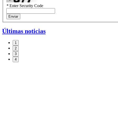
*
Enter Security Code
Enviar
Últimas noticias
1
2
3
4