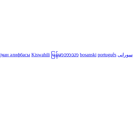
јҹан әлифбасы
Kiswahili
မြန်မာဘာသာ
bosanski
português
سورانی