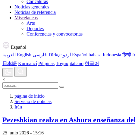
Caricaturas
Noticias generales
Noticias de referencia
Misceláneas
Arte
Deportes
Conferencias y convocatorias
Español
العربية
English
فارسی
Türkçe
اردو
Español
bahasa Indonesia
हिन्दी
f
日本語
Kurmancî
Pilipinas
Тоҷик
italiano
한국어
×
página de inicio
Servicio de noticias
Irán
Pezeshkian realza en Ashura enseñanza de
25 junio 2026 - 15:16