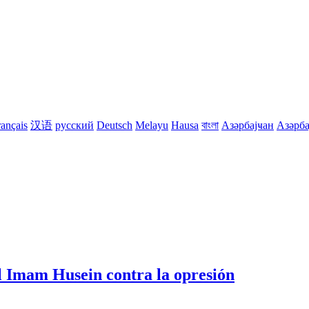
rançais
汉语
русский
Deutsch
Melayu
Hausa
বাংলা
Азәрбајҹан
Азәрба
l Imam Husein contra la opresión