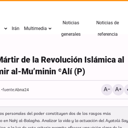
Noticias
Noticias de
Irán
Multimedia
generales
referencia
ártir de la Revolución Islámica al
ir al-Mu’minin ʿAlí (P)
2
fuente:
Abna24
Revelado: Ejército de EE
una vía para salir de la g
cios personales del poder constituyen dos de los rasgos más
con Irán
 en Nahj al-Balagha. Analizar la vida y la actuación del Ayatolá Sa