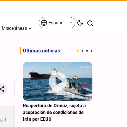
Español
Misceláneas
Últimas noticias
UU busca
Reapertura de Ormuz, sujeta a
Washington de
uerra
aceptación de condiciones de
de dólares en
Irán por EEUU
al nuevo gobi
yyid