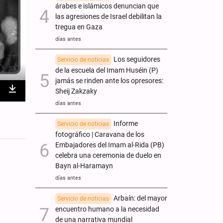
árabes e islámicos denuncian que
las agresiones de Israel debilitan la
tregua en Gaza
días antes
Los seguidores
Servicio de noticias
de la escuela del Imam Huséin (P)
jamás se rinden ante los opresores:
Sheij Zakzaky
nter
Download
días antes
ullscreen
Informe
Servicio de noticias
fotográfico | Caravana de los
Embajadores del Imam al-Rida (PB)
celebra una ceremonia de duelo en
Bayn al-Haramayn
días antes
Arbaín: del mayor
Servicio de noticias
encuentro humano a la necesidad
de una narrativa mundial