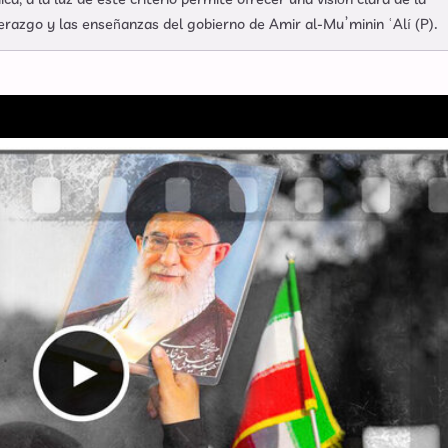
ca, a la luz de este criterio permite ofrecer una visión clara de la
razgo y las enseñanzas del gobierno de Amir al-Mu’minin ʿAlí (P).