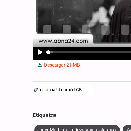
Play
Descargar
21 MB
Etiquetas
Líder Mártir de la Revolución Islámica
A