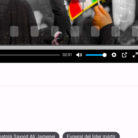
02:01
Mute
Settings
PIP
E
f
yatolá Sayyid Alí Jamenei
Funeral del líder mártir