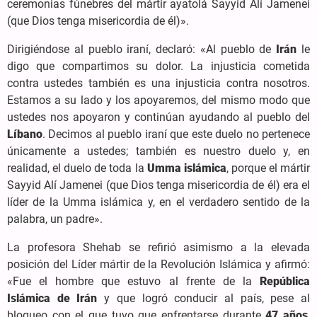
ceremonias fúnebres del mártir ayatolá Sayyid Alí Jamenei
(que Dios tenga misericordia de él)».
Dirigiéndose al pueblo iraní, declaró: «Al pueblo de
Irán
le
digo que compartimos su dolor. La injusticia cometida
contra ustedes también es una injusticia contra nosotros.
Estamos a su lado y los apoyaremos, del mismo modo que
ustedes nos apoyaron y continúan ayudando al pueblo del
Líbano
. Decimos al pueblo iraní que este duelo no pertenece
únicamente a ustedes; también es nuestro duelo y, en
realidad, el duelo de toda la
Umma islámica
, porque el mártir
Sayyid Alí Jamenei (que Dios tenga misericordia de él) era el
líder de la Umma islámica y, en el verdadero sentido de la
palabra, un padre».
La profesora Shehab se refirió asimismo a la elevada
posición del Líder mártir de la Revolución Islámica y afirmó:
«Fue el hombre que estuvo al frente de la
República
Islámica de Irán
y que logró conducir al país, pese al
bloqueo con el que tuvo que enfrentarse durante
47 años
,