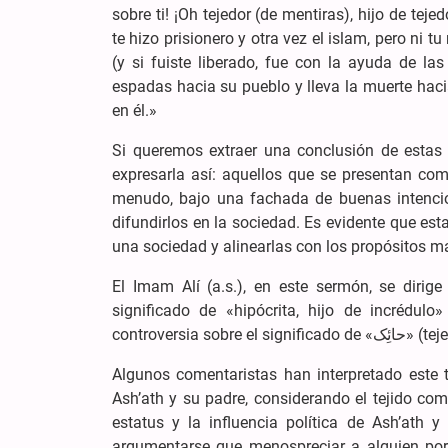
sobre ti! ¡Oh tejedor (de mentiras), hijo de tejed
te hizo prisionero y otra vez el islam, pero ni t
(y si fuiste liberado, fue con la ayuda de la
espadas hacia su pueblo y lleva la muerte haci
en él.»
Si queremos extraer una conclusión de estas 
expresarla así: aquellos que se presentan com
menudo, bajo una fachada de buenas intencione
difundirlos en la sociedad. Es evidente que est
una sociedad y alinearlas con los propósitos m
El Imam Alí (a.s.), en este sermón, se dirige a «Ash’ath ibn Qays» dici
significado de «hipócrita, hijo de incrédulo
controversia sobre el signific
Algunos comentaristas han interpretado este té
Ash’ath y su padre, considerando el tejido co
estatus y la influencia política de Ash’ath
argumentarse que menospreciar a alguien por