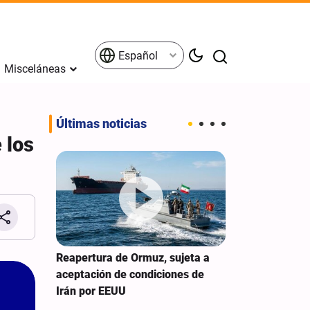
Español
Misceláneas
Últimas noticias
 los
UU busca
Reapertura de Ormuz, sujeta a
Washington de
uerra
aceptación de condiciones de
de dólares en
Irán por EEUU
al nuevo gobi