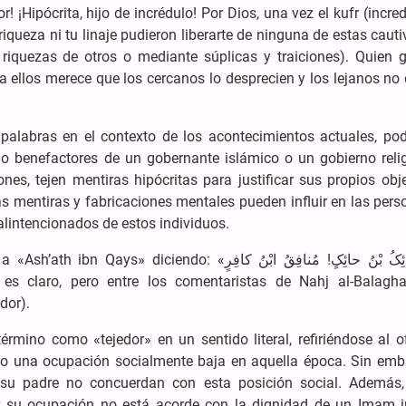
or! ¡Hipócrita, hijo de incrédulo! Por Dios, una vez el kufr (incre
u riqueza ni tu linaje pudieron liberarte de ninguna de estas caut
s riquezas de otros o mediante súplicas y traiciones). Quien g
a ellos merece que los cercanos lo desprecien y los lejanos no
palabras en el contexto de los acontecimientos actuales, po
o benefactores de un gobernante islámico o un gobierno relig
s, tejen mentiras hipócritas para justificar sus propios obje
as mentiras y fabricaciones mentales pueden influir en las per
alintencionados de estos individuos.
endo: «حائِکُ بْنُ حائِکٍ! مُنافِقُ ابْنُ کافِرٍ!». El
» es claro, pero entre los comentaristas de Nahj al-Balagha
ado de «حائِک» (tejedor).
rmino como «tejedor» en un sentido literal, refiriéndose al o
mo una ocupación socialmente baja en aquella época. Sin emba
 y su padre no concuerdan con esta posición social. Además,
 su ocupación no está acorde con la dignidad de un Imam in