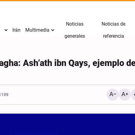
Noticias
Noticias de
Irán
Multimedia
generales
referencia
gha: Ash’ath ibn Qays, ejemplo de
21199
Revelado: Ejército de EE
una vía para salir de la g
con Irán