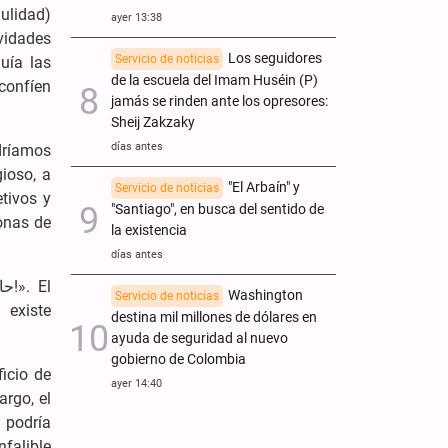
dulidad)
ayer 13:38
ividades
Los seguidores
Servicio de noticias
uía las
de la escuela del Imam Huséin (P)
 confíen
jamás se rinden ante los opresores:
Sheij Zakzaky
días antes
dríamos
ioso, a
"El Arbaín" y
Servicio de noticias
tivos y
"Santiago", en busca del sentido de
sonas de
la existencia
días antes
Washington
Servicio de noticias
 existe
destina mil millones de dólares en
ayuda de seguridad al nuevo
gobierno de Colombia
ficio de
ayer 14:40
rgo, el
 podría
falible