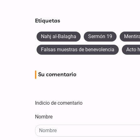
Etiquetas
Nahj al-Balagha
Sermón 19
Mentira
Falsas muestras de benevolencia
Acto h
Su comentario
Indicio de comentario
Nombre