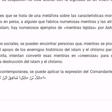
 es que se trata de una metáfora sobre las características mor
so en persa, a alguien que fabrica numerosas mentiras y las at
l islam, hay numerosos ejemplos de «mentiras tejidas» por Ash
edes sociales, se pueden encontrar personas que, mientras se p
l apoyo de los enemigos históricos del islam y el chiísmo par
ita, intentan convertir esas mentiras en «creencias» para 
a destrucción del islam y el chiísmo.
a contemporánea, se puede aplicar la expresión del Comandante
Creyentes (a.s.) y dirigirse a ellos diciendo: «حائِکُ بْنُ حائِکٍ! مُنافِقُ ابْنُ کافِرٍ!».