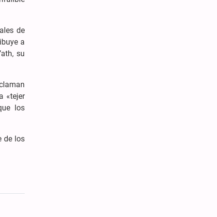
ales de
ribuye a
’ath, su
roclaman
a «tejer
que los
 de los