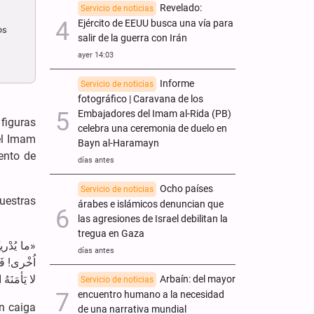
Revelado:
Servicio de noticias
Ejército de EEUU busca una vía para
os
salir de la guerra con Irán
ayer 14:03
Informe
Servicio de noticias
fotográfico | Caravana de los
Embajadores del Imam al-Rida (PB)
figuras
celebra una ceremonia de duelo en
del Imam
Bayn al-Haramayn
ento de
días antes
Ocho países
Servicio de noticias
muestras
árabes e islámicos denuncian que
las agresiones de Israel debilitan la
tregua en Gaza
ما یُدْریکَ 
días antes
اُخْری! فَما
لا یَأمَنَهُ ا!
Arbaín: del mayor
Servicio de noticias
encuentro humano a la necesidad
n caiga
de una narrativa mundial