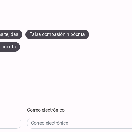
s tejidas
Falsa compasión hipócrita
ipócrita
Correo electrónico