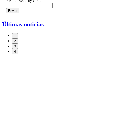
*
Enter Security Code
Enviar
Últimas noticias
1
2
3
4