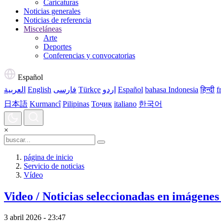
Caricaturas
Noticias generales
Noticias de referencia
Misceláneas
Arte
Deportes
Conferencias y convocatorias
Español
العربية
English
فارسی
Türkçe
اردو
Español
bahasa Indonesia
हिन्दी
f
日本語
Kurmancî
Pilipinas
Тоҷик
italiano
한국어
×
página de inicio
Servicio de noticias
Vídeo
Video / Noticias seleccionadas en imágenes
3 abril 2026 - 23:47