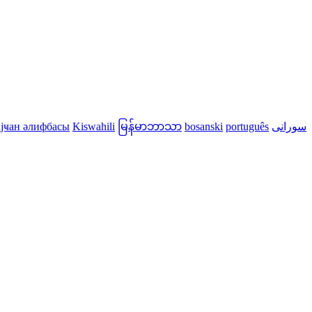
јҹан әлифбасы
Kiswahili
မြန်မာဘာသာ
bosanski
português
سورانی