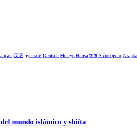
rançais
汉语
русский
Deutsch
Melayu
Hausa
বাংলা
Азәрбајҹан
Азәрба
 del mundo islámico y shiíta