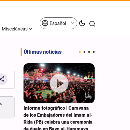
Español
Misceláneas
Últimas noticias
 o
ela del
Informe fotográfico | Caravana
Hezbolá: El g
e rinden
de los Embajadores del Imam al-
debe detener 
Rida (PB) celebra una ceremonia
las concesione
de duelo en Bayn al-Haramayn