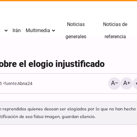
Noticias
Noticias de
Irán
Multimedia
generales
referencia
bre el elogio injustificado
5
fuente:
Abna24
on reprendidos quienes desean ser elogiados por lo que no han hecho
Los seguidores de la escu
tificación de esa falsa imagen, guardan silencio.
Imam Huséin (P) jamás s
ante los opresores: Sheij
Zakzaky