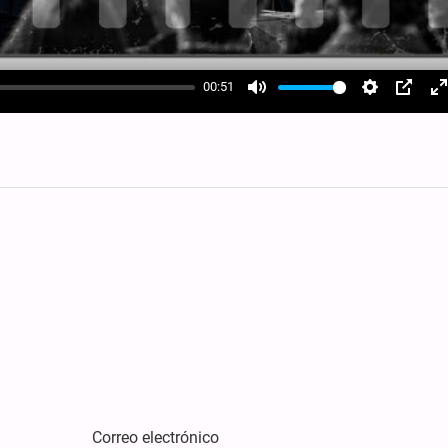
00:51
Mute
Settings
PIP
E
f
Correo electrónico