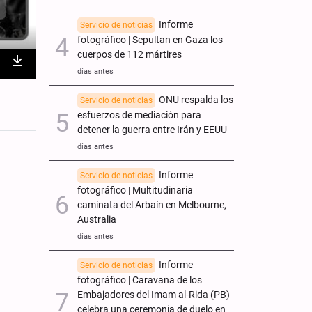
Informe
Servicio de noticias
fotográfico | Sepultan en Gaza los
cuerpos de 112 mártires
días antes
nter
Download
ullscreen
ONU respalda los
Servicio de noticias
esfuerzos de mediación para
detener la guerra entre Irán y EEUU
días antes
Informe
Servicio de noticias
fotográfico | Multitudinaria
caminata del Arbaín en Melbourne,
Australia
días antes
Informe
Servicio de noticias
fotográfico | Caravana de los
Embajadores del Imam al-Rida (PB)
celebra una ceremonia de duelo en