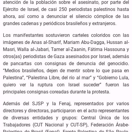
atención de la población sobre el asesinato, por parte del
Ejército de Israel, de casi 250 periodistas palestinos hasta
ahora, así como a denunciar el silencio cómplice de las
grandes cadenas y periódicos brasileños y extranjeros.
Los manifestantes sostuvieron carteles coloridos con las
imágenes de Anas al-Sharif, Mariam Abu-Dagga, Hussan al-
Masri, Walla al-Jabari, Tamer al-Zaanin, Fátima Hassouna y
otros(as) periodistas de Gaza asesinados por Israel, además
de pancartas con consignas de denuncia del genocidio.
“Medios brasileños, dejen de mentir sobre lo que pasa en
Palestina”, “Palestina Libre, del río al mar” y “Gobierno Lula,
quiero ver la ruptura con Israel suceder” fueron las
principales consignas coreadas durante la protesta.
Además del SJSP y la Fenaj, representados por varios
directores y directoras, participaron en el acto representantes
de diversas entidades y grupos: Central Única de los
Trabajadores (CUT Nacional y CUT-SP), Federación Árabe-
Palestina de Brasil (Fepal), Frente Palestina de São Paulo,