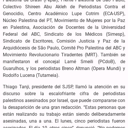
Colectivo Shireen Abu Akleh de Periodistas Contra el
Genocidio, Centro Académico Lupe Cotrim (ECA-USP),
Núcleo Palestina del PT, Movimiento de Mujeres por la Paz
en Palestina, Asociación de Docentes de la Universidad
Federal del ABC, Sindicato de los Médicos (Simesp),
Sindicato de Escritores, Comisión Justicia y Paz de la
Arquidiócesis de São Paulo, Comité Pro Palestina del ABC y
Movimiento Revolucionario Tiradentes (MRT). También se
manifestaron el concejal Lamé Smeili (PCdoB), de
Guarulhos, y los periodistas Breno Altman (Opera Mundi) y
Rodolfo Lucena (Tutameia).
Thiago Tanji, presidente del SJSP, llamó la atención en su
discurso sobre la escalofriante cifra de periodistas
palestinos asesinados por Israel, que puede compararse con
la desaparición de una gran redacción. “Estas personas que
están realizando su trabajo están siendo deliberadamente
asesinadas, una a una. El lunes, cinco periodistas fueron
asesinados. El día 10, otros cinco”, denunció. “No podemos